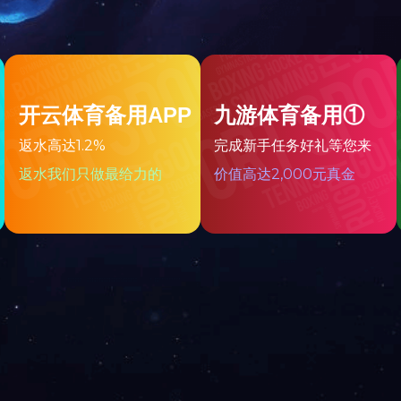
省重点项目建设先进集体
下一篇
地址：河南省郑州市金水区纬五路39号 邮编：4
电话：0371-55597221/55597223/55597286 邮箱：keguangjia
版权所有（C） 开云网页版
豫ICP备20002