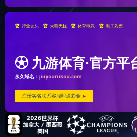
推荐新闻
浅谈电子招投标对开云网页版工程项目建设
浅析国内招投标法律法规及做法与世
省厅发文：未开工的项目增加防疫经
浅谈电子招投标在开云网页版工程中的应用
开云网页版工程建设监理面临的主要问题及
关于招标采购从业人员培训新课程上
联系我们
公司地址：河南省郑州市纬五路39号
电 话：0371-55597221/55597223
电 话：
0371-55597286