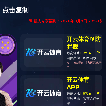
QA系统
丨
设为首页
丨
添加收藏
丨
联系我们
业文化
政策法规
党建工作
诚聘英才
您当前的位置：
首页
>
公司概况
>
荣誉证书
进单位
3:38 点击量：