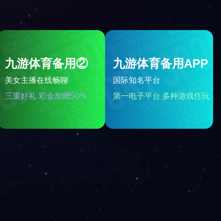
：
2015年省招标投标先进单位
50003
nli@126.com 技术支持：
郑州知网
458号-1