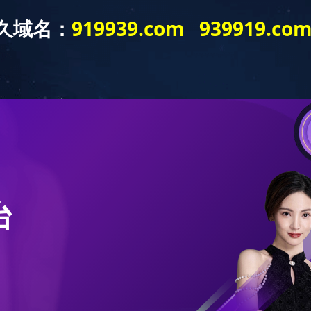
开
网站首页
公司概况
新闻动态
开云中国
企
2014年省招标投标先
作者：开云网页版 日期：2020/3/2 11:0