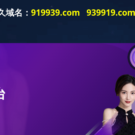
开
网站首页
公司概况
新闻动态
开云中国
企
青依 孙建立 皇甫泽华
2025-10-14
25-05-29
2025-10-30
略-魏嘉仪
2025-02-01
汭烜 吴 丹 刘青依 皇甫泽华
2025-10-30
2025-10-22
刘青依 杜松林
2025-10-22
南水北调配套工程阀井安全防护措施 李伟亭 
2025-10-14