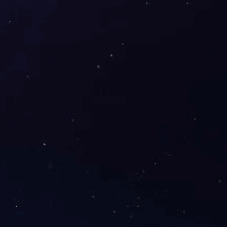
2019-06-13
2019-02-24
联系我们
公司地址：河南省郑州市纬五路39号
电 话：0371-55597221/55597223
电 话：
0371-55597286
网 址：
www.arizonakitchenremodeling.com
邮 编：450003
电子邮件：keguangjianli@126.com
更多++
扫一扫关注微信公众号